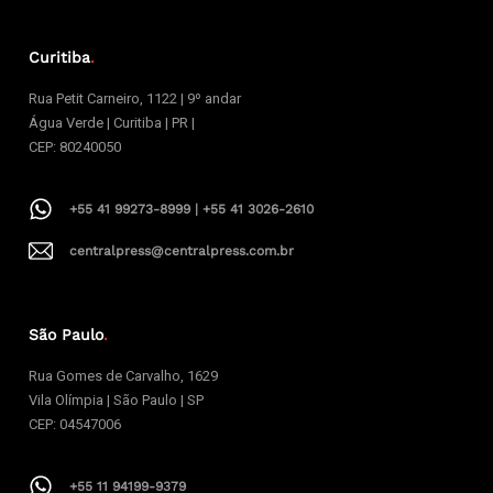
Curitiba
.
Rua Petit Carneiro, 1122 | 9º andar
Água Verde | Curitiba | PR |
CEP: 80240050
+55 41 99273-8999 | +55 41 3026-2610
centralpress@centralpress.com.br
São Paulo
.
Rua Gomes de Carvalho, 1629
Vila Olímpia | São Paulo | SP
CEP: 04547006
+55 11 94199-9379