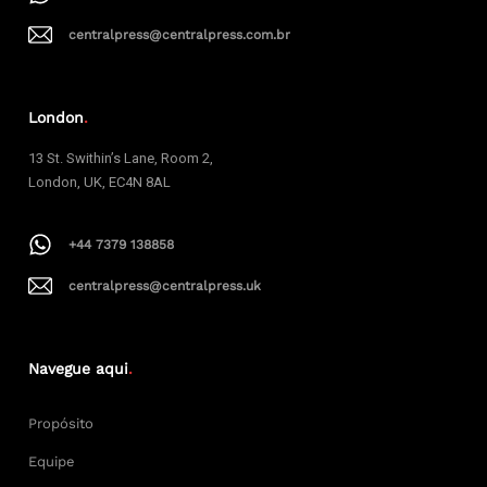
centralpress@centralpress.com.br
London
.
13 St. Swithin’s Lane, Room 2,
London, UK, EC4N 8AL
+44 7379 138858
centralpress@centralpress.uk
Navegue aqui
.
Propósito
Equipe