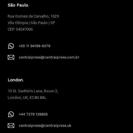
São Paulo
.
Rua Gomes de Carvalho, 1629
Vila Olímpia | São Paulo | SP
CEP: 04547006
+55 11 94199-9379
centralpress@centralpress.com.br
London
.
13 St. Swithin’s Lane, Room 2,
London, UK, EC4N 8AL
+44 7379 138858
centralpress@centralpress.uk