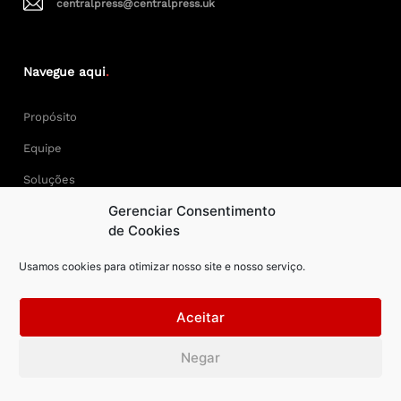
centralpress@centralpress.uk
Navegue aqui
.
Propósito
Equipe
Soluções
Gerenciar Consentimento
Cases
de Cookies
Usamos cookies para otimizar nosso site e nosso serviço.
Keep Calm and Central Press.
Aceitar
Central Press – todos os direitos reservados. Developer:
Negar
AAPEXDigital