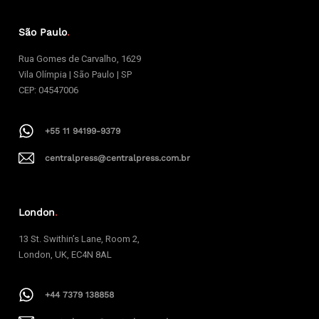
São Paulo
.
Rua Gomes de Carvalho, 1629
Vila Olímpia | São Paulo | SP
CEP: 04547006
+55 11 94199-9379
centralpress@centralpress.com.br
London
.
13 St. Swithin’s Lane, Room 2,
London, UK, EC4N 8AL
+44 7379 138858