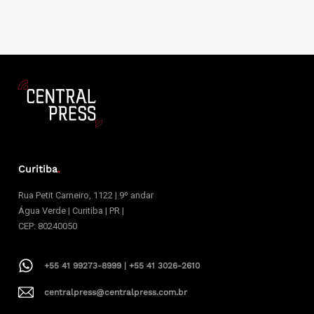
Curitiba
.
Rua Petit Carneiro, 1122 | 9º andar
Água Verde | Curitiba | PR |
CEP: 80240050
+55 41 99273-8999 | +55 41 3026-2610
centralpress@centralpress.com.br