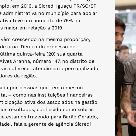
plo, em 2016, a Sicredi Iguaçu PR/SC/SP
 administrativa no município para apoiar
erativa teve um aumento de 75% na
s maior em relação a 2019.
m vêm crescendo na mesma proporção,
de atua. Dentro do processo de
ltima quinta-feira (20) sua quarta
lves Aranha, número 147, no distrito de
 visa oferecer atendimento personalizado
dores da região.
rmada por pessoas que têm o mesmo
tal – como nas instituições financeiras
rticipação ativa dos associados na gestão
 nos resultados, conhecido como sobras
 que estamos trazendo para Barão Geraldo,
ade”, fala a gerente de agência Sicredi