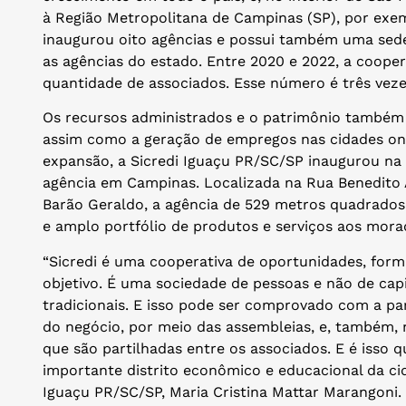
à Região Metropolitana de Campinas (SP), por exem
inaugurou oito agências e possui também uma sede
as agências do estado. Entre 2020 e 2022, a coop
quantidade de associados. Esse número é três veze
Os recursos administrados e o patrimônio també
assim como a geração de empregos nas cidades on
expansão, a Sicredi Iguaçu PR/SC/SP inaugurou na ú
agência em Campinas. Localizada na Rua Benedito A
Barão Geraldo, a agência de 529 metros quadrados
e amplo portfólio de produtos e serviços aos mora
“Sicredi é uma cooperativa de oportunidades, fo
objetivo. É uma sociedade de pessoas e não de capi
tradicionais. E isso pode ser comprovado com a pa
do negócio, por meio das assembleias, e, também,
que são partilhadas entre os associados. E é isso
importante distrito econômico e educacional da cid
Iguaçu PR/SC/SP, Maria Cristina Mattar Marangoni.