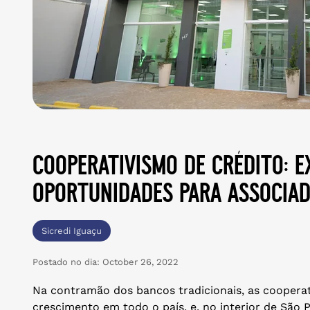
cooperativismo de crédito: 
oportunidades para associa
Sicredi Iguaçu
Postado no dia:
October 26, 2022
Na contramão dos bancos tradicionais, as cooperat
crescimento em todo o país, e, no interior de São 