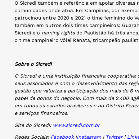
O Sicredi também é referência em apoiar diversas 
comunidades onde atua. Em Campinas, por exemplo,
patrocinou entre 2020 e 2021 o time feminino do Ve
também em outros dois times campineiros: Guarani
Sicredi é o
naming rights
do Paulistão há três ano
o time campineiro Vôlei Renata, tricampeão paulist
Sobre o Sicredi
O Sicredi é uma instituição financeira cooperati
seus associados e com o desenvolvimento das regi
gestão que valoriza a participação dos mais de 6 
papel de donos do negócio. Com mais de 2.400 agên
em todos os estados brasileiros e no Distrito Fede
e serviços financeiros.
Site do Sicredi:
www.sicredi.com.br
Redes Sociais:
Facebook
|
Instagram
|
Twitter
|
Link