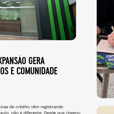
expansão gera
dos e comunidade
ivas de crédito vêm registrando
Paulo, não é diferente. Desde que chegou