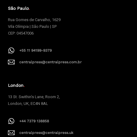
São Paulo
.
Rua Gomes de Carvalho, 1629
Vila Olímpia | São Paulo | SP
CEP: 04547006
+55 11 94199-9379
centralpress@centralpress.com.br
London
.
13 St. Swithin’s Lane, Room 2,
London, UK, EC4N 8AL
+44 7379 138858
centralpress@centralpress.uk