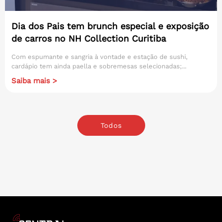
Dia dos Pais tem brunch especial e exposição
de carros no NH Collection Curitiba
Com espumante e sangria à vontade e estação de sushi,
cardápio tem ainda paella e sobremesas selecionadas;...
Saiba mais >
Todos