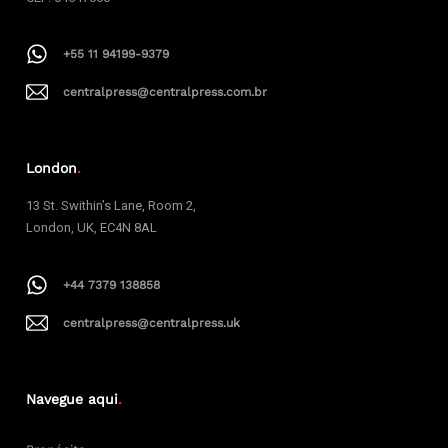
+55 11 94199-9379
centralpress@centralpress.com.br
London
.
13 St. Swithin’s Lane, Room 2,
London, UK, EC4N 8AL
+44 7379 138858
centralpress@centralpress.uk
Navegue aqui
.