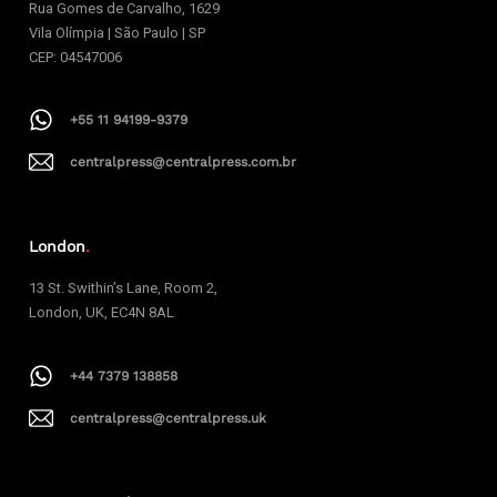
Rua Gomes de Carvalho, 1629
Vila Olímpia | São Paulo | SP
CEP: 04547006
+55 11 94199-9379
centralpress@centralpress.com.br
London
.
13 St. Swithin’s Lane, Room 2,
London, UK, EC4N 8AL
+44 7379 138858
centralpress@centralpress.uk