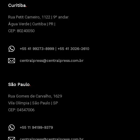
Curitiba
.
Rua Petit Carneiro, 1122 | 9º andar
Água Verde | Curitiba | PR |
CEP: 80240050
+55 41 99273-8999 | +55 41 3026-2610
centralpress@centralpress.com.br
São Paulo
.
Rua Gomes de Carvalho, 1629
Vila Olímpia | São Paulo | SP
CEP: 04547006
+55 11 94199-9379
centralpress@centralpress.com.br