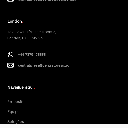
London
.
13 St. Swithin’s Lane, Room 2,
London, UK, EC4N 8AL
+44 7379 138858
centralpress@centralpress.uk
Navegue aqui
.
Propósito
Equipe
Soluções