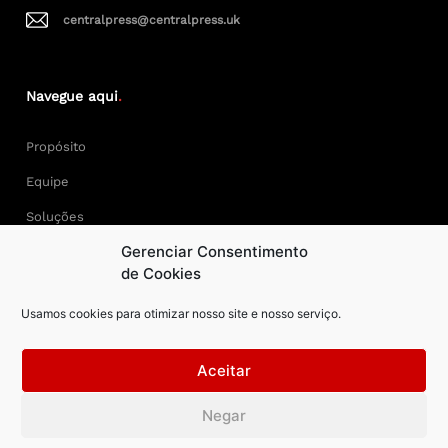
centralpress@centralpress.uk
Navegue aqui
.
Propósito
Equipe
Soluções
Gerenciar Consentimento
Cases
de Cookies
Usamos cookies para otimizar nosso site e nosso serviço.
Keep Calm and Central Press.
Aceitar
Central Press – todos os direitos reservados. Developer:
Negar
AAPEXDigital