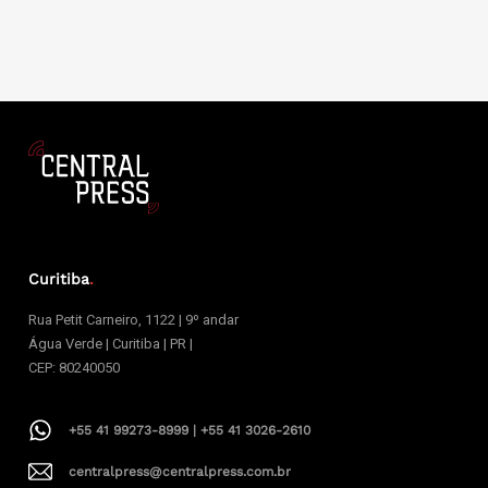
Curitiba
.
Rua Petit Carneiro, 1122 | 9º andar
Água Verde | Curitiba | PR |
CEP: 80240050
+55 41 99273-8999 | +55 41 3026-2610
centralpress@centralpress.com.br