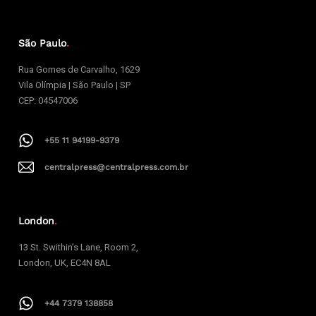
São Paulo
.
Rua Gomes de Carvalho, 1629
Vila Olímpia | São Paulo | SP
CEP: 04547006
+55 11 94199-9379
centralpress@centralpress.com.br
London
.
13 St. Swithin’s Lane, Room 2,
London, UK, EC4N 8AL
+44 7379 138858