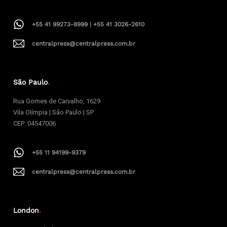
+55 41 99273-8999 | +55 41 3026-2610
centralpress@centralpress.com.br
São Paulo
.
Rua Gomes de Carvalho, 1629
Vila Olímpia | São Paulo | SP
CEP: 04547006
+55 11 94199-9379
centralpress@centralpress.com.br
London
.