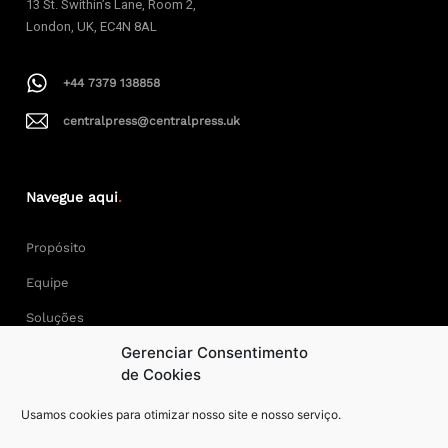
13 St. Swithin’s Lane, Room 2,
London, UK, EC4N 8AL
+44 7379 138858
centralpress@centralpress.uk
Navegue aqui
.
Propósito
Equipe
Soluções
Gerenciar Consentimento
Cases
de Cookies
Usamos cookies para otimizar nosso site e nosso serviço.
Keep Calm and Central Press.