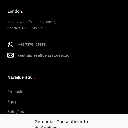
London
.
13 St. Swithin’s Lane, Room 2,
London, UK, EC4N 8AL
+44 7379 138858
centralpress@centralpress.uk
Navegue aqui
.
Propósito
Equipe
Soluções
Gerenciar Consentimento
Cases
de Cookies