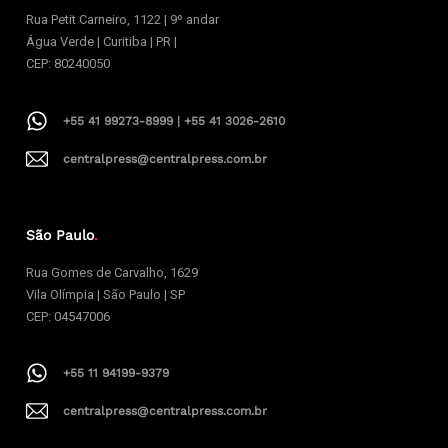
Rua Petit Carneiro, 1122 | 9º andar
Água Verde | Curitiba | PR |
CEP: 80240050
+55 41 99273-8999 | +55 41 3026-2610
centralpress@centralpress.com.br
São Paulo
.
Rua Gomes de Carvalho, 1629
Vila Olímpia | São Paulo | SP
CEP: 04547006
+55 11 94199-9379
centralpress@centralpress.com.br