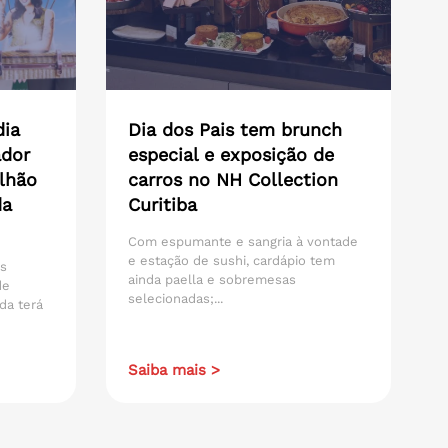
dia
Dia dos Pais tem brunch
ador
especial e exposição de
lhão
carros no NH Collection
da
Curitiba
Com espumante e sangria à vontade
e estação de sushi, cardápio tem
os
ainda paella e sobremesas
de
selecionadas;...
da terá
Saiba mais >