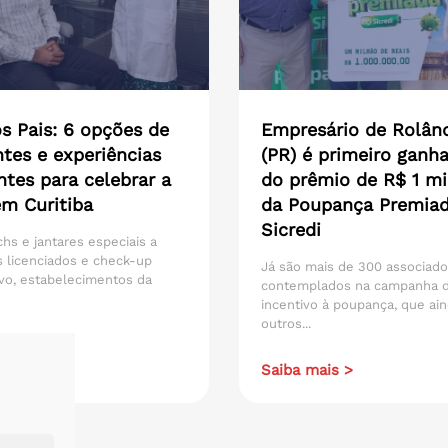
s Pais: 6 opções de
Empresário de Rolân
tes e experiências
(PR) é primeiro ganh
ntes para celebrar a
do prêmio de R$ 1 mi
em Curitiba
da Poupança Premia
Sicredi
hs e jantares especiais a
 licenciados e check-up
Já são mais de 300 associad
vo, estabelecimentos da
contemplados na campanha 
incentivo à poupança, que ain
outros...
ais >
Saiba mais >