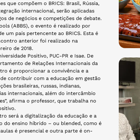
ses que compõem o BRICS: Brasil, Rússia,
tegração internacional, serão aplicadas
ogos de negócios e competições de debate.
ools (ABBS), o evento é realizado por
de um país pertencente ao BRICS. Esta é
contro anterior foi realizado na
reiro de 2018.
niversidade Positivo, PUC-PR e Isae. De
tamento de Relações Internacionais da
ntro é proporcionar a convivência e a
 de contribuir com a educação em gestão
ções brasileiras, russas, indianas,
ias internacionais, além do intercâmbio
s”, afirma o professor, que trabalha no
sitivo.
o será a digitalização da educação e a
 do ensino híbrido – ou blended, como é
aulas é presencial e outra parte é on-