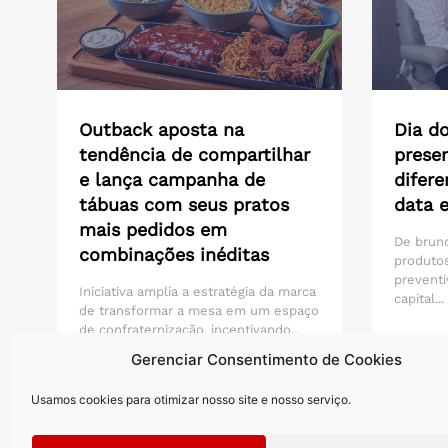
Outback aposta na
Dia do
tendência de compartilhar
presen
e lança campanha de
difere
tábuas com seus pratos
data 
mais pedidos em
De brunc
combinações inéditas
produtos
preventi
Iniciativa amplia a estratégia da marca
capital...
de transformar a mesa em um espaço
de confraternização, incentivando...
Gerenciar Consentimento de Cookies
Saiba mais >
Saiba m
Usamos cookies para otimizar nosso site e nosso serviço.