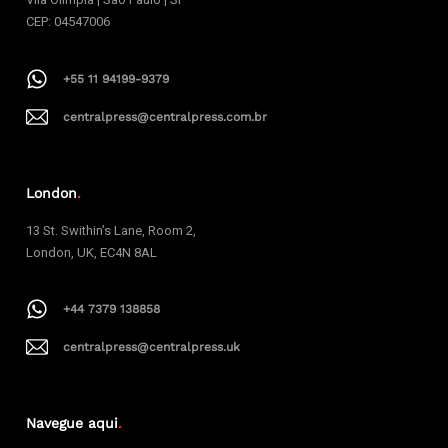
CEP: 04547006
+55 11 94199-9379
centralpress@centralpress.com.br
London
.
13 St. Swithin’s Lane, Room 2,
London, UK, EC4N 8AL
+44 7379 138858
centralpress@centralpress.uk
Navegue aqui
.