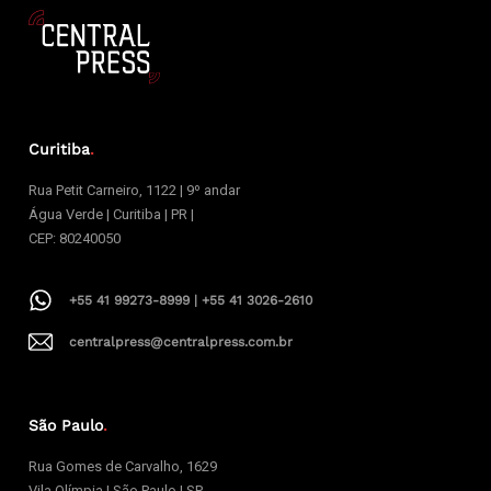
Curitiba
.
Rua Petit Carneiro, 1122 | 9º andar
Água Verde | Curitiba | PR |
CEP: 80240050
+55 41 99273-8999 | +55 41 3026-2610
centralpress@centralpress.com.br
São Paulo
.
Rua Gomes de Carvalho, 1629
Vila Olímpia | São Paulo | SP