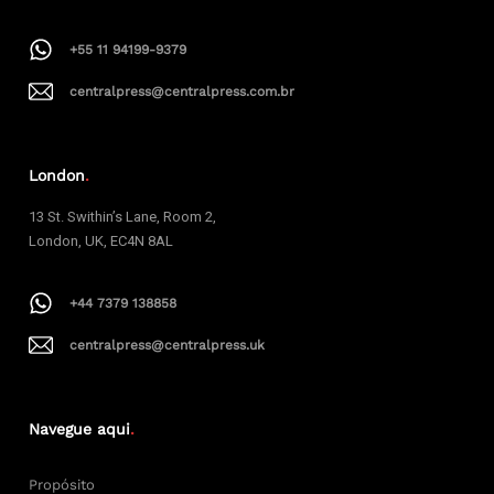
+55 11 94199-9379
centralpress@centralpress.com.br
London
.
13 St. Swithin’s Lane, Room 2,
London, UK, EC4N 8AL
+44 7379 138858
centralpress@centralpress.uk
Navegue aqui
.
Propósito