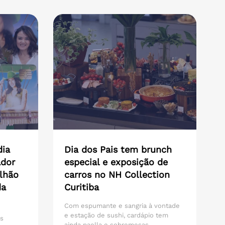
dia
Dia dos Pais tem brunch
ador
especial e exposição de
lhão
carros no NH Collection
da
Curitiba
Com espumante e sangria à vontade
e estação de sushi, cardápio tem
os
ainda paella e sobremesas