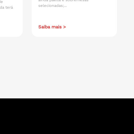
de
selecionadas;...
da terá
Saiba mais >