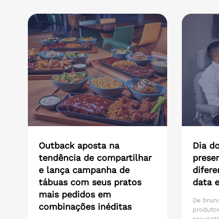
Outback aposta na
Dia do
tendência de compartilhar
presen
e lança campanha de
difere
tábuas com seus pratos
data 
mais pedidos em
De brunc
combinações inéditas
produtos
preventi