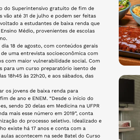
vo do Superintensivo gratuito de fim de
s vão até 31 de julho e podem ser feitas
é voltado a estudantes de baixa renda que
 Ensino Médio, provenientes de escolas
no.
 dia 18 de agosto, com conteúdos gerais
m de uma entrevista socioeconômica com
tos com maior vulnerabilidade social. Com
as para um curso preparatório isento de
das 18h45 às 22h20, e aos sábados, das
ar os jovens de baixa renda para
fim de ano e ENEM. “Desde o início do
ões, sendo 20 delas em Medicina na UFPR
inda mais esse número em 2019”, conta
ização do processo seletivo. Idealizado e
ho existe há 17 anos e conta com a
As aulas acontecem na sede Batel do Curso