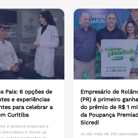
s Pais: 6 opções de
Empresário de Rolân
tes e experiências
(PR) é primeiro ganh
ntes para celebrar a
do prêmio de R$ 1 mi
em Curitiba
da Poupança Premia
Sicredi
hs e jantares especiais a
 licenciados e check-up
Já são mais de 300 associad
vo, estabelecimentos da