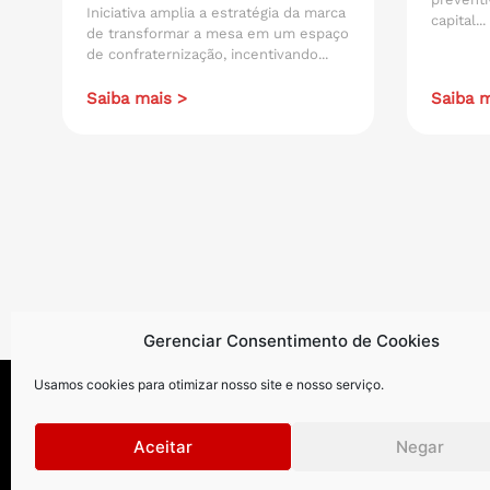
Iniciativa amplia a estratégia da marca
capital...
de transformar a mesa em um espaço
de confraternização, incentivando...
Saiba mais >
Saiba m
Gerenciar Consentimento de Cookies
Usamos cookies para otimizar nosso site e nosso serviço.
Aceitar
Negar