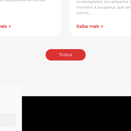
contemplados na campanha 
incentivo à poupança, que ain
outros...
ais >
Saiba mais >
Todos