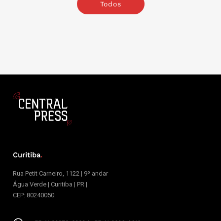
Todos
Curitiba
.
Rua Petit Carneiro, 1122 | 9º andar
Água Verde | Curitiba | PR |
CEP: 80240050