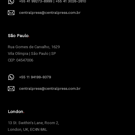
+55 41 99273-8999 | +55 41 3026-2610
centralpress@centralpress.com.br
São Paulo
.
Rua Gomes de Carvalho, 1629
Vila Olímpia | São Paulo | SP
CEP: 04547006
+55 11 94199-9379
centralpress@centralpress.com.br
London
.
13 St. Swithin’s Lane, Room 2,
London, UK, EC4N 8AL