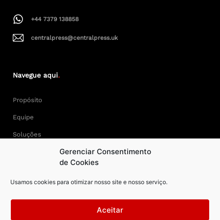
+44 7379 138858
centralpress@centralpress.uk
Navegue aqui
.
Propósito
Equipe
Soluções
Gerenciar Consentimento
Cases
de Cookies
Usamos cookies para otimizar nosso site e nosso serviço.
Keep Calm and Central Press.
Aceitar