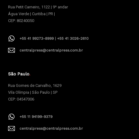
Rua Petit Carneiro, 1122 | 9º andar
Água Verde | Curitiba | PR |
CEP: 80240050
+55 41 99273-8999 | +55 41 3026-2610
centralpress@centralpress.com.br
São Paulo
.
Rua Gomes de Carvalho, 1629
Vila Olímpia | São Paulo | SP
CEP: 04547006
+55 11 94199-9379
centralpress@centralpress.com.br