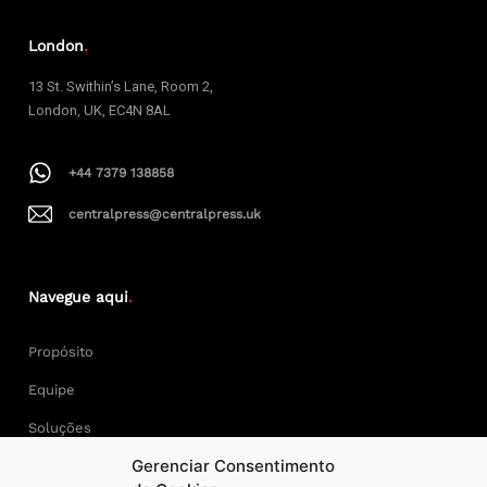
London
.
13 St. Swithin’s Lane, Room 2,
London, UK, EC4N 8AL
+44 7379 138858
centralpress@centralpress.uk
Navegue aqui
.
Propósito
Equipe
Soluções
Gerenciar Consentimento
Cases