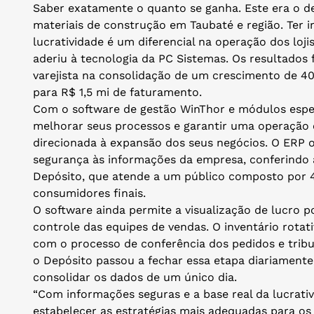
Saber exatamente o quanto se ganha. Este era o de
materiais de construção em Taubaté e região. Ter i
lucratividade é um diferencial na operação dos loj
aderiu à tecnologia da PC Sistemas. Os resultados 
varejista na consolidação de um crescimento de 40
para R$ 1,5 mi de faturamento.
Com o software de gestão WinThor e módulos espec
melhorar seus processos e garantir uma operação 
direcionada à expansão dos seus negócios. O ERP o
segurança às informações da empresa, conferindo a
Depósito, que atende a um público composto por 
consumidores finais.
O software ainda permite a visualização de lucro
controle das equipes de vendas. O inventário rota
com o processo de conferência dos pedidos e trib
o Depósito passou a fechar essa etapa diariamente.
consolidar os dados de um único dia.
“Com informações seguras e a base real da lucrat
estabelecer as estratégias mais adequadas para o