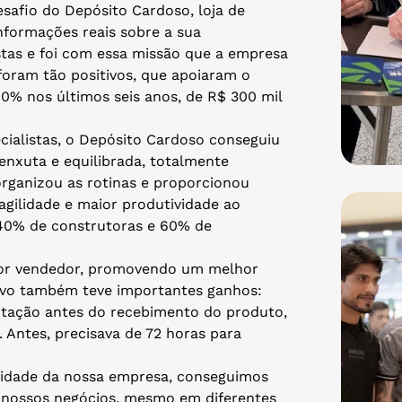
safio do Depósito Cardoso, loja de
nformações reais sobre a sua
istas e foi com essa missão que a empresa
foram tão positivos, que apoiaram o
0% nos últimos seis anos, de R$ 300 mil
ialistas, o Depósito Cardoso conseguiu
enxuta e equilibrada, totalmente
rganizou as rotinas e proporcionou
gilidade e maior produtividade ao
40% de construtoras e 60% de
 por vendedor, promovendo um melhor
tivo também teve importantes ganhos:
utação antes do recebimento do produto,
 Antes, precisava de 72 horas para
ividade da nossa empresa, conseguimos
s nossos negócios, mesmo em diferentes