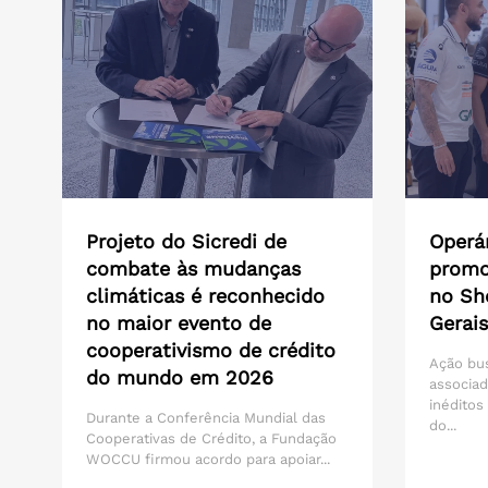
Projeto do Sicredi de
Operár
combate às mudanças
promo
climáticas é reconhecido
no Sh
no maior evento de
Gerais
cooperativismo de crédito
Ação bu
do mundo em 2026
associad
inéditos
Durante a Conferência Mundial das
do...
Cooperativas de Crédito, a Fundação
WOCCU firmou acordo para apoiar...