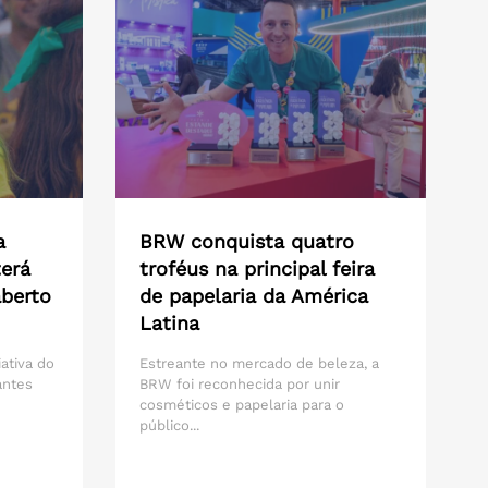
a
BRW conquista quatro
erá
troféus na principal feira
aberto
de papelaria da América
Latina
iativa do
Estreante no mercado de beleza, a
antes
BRW foi reconhecida por unir
cosméticos e papelaria para o
público...