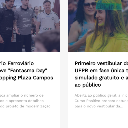
io Ferroviário
Primeiro vestibular d
ve "Fantasma Day"
UFPR em fase única t
opping Plaza Campos
simulado gratuito e 
ao público
sca ampliar o número de
Aberta ao público geral, a inic
os e apresenta detalhes
Curso Positivo prepara estud
 do projeto de modernização
para o novo vestibular da...