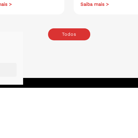
ais >
Saiba mais >
Todos
o
.
London
.