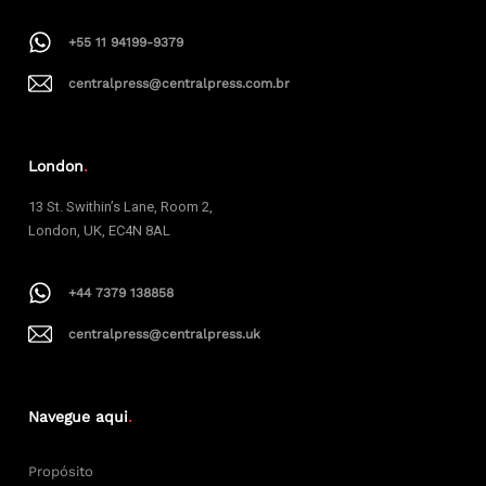
+55 11 94199-9379
centralpress@centralpress.com.br
London
.
13 St. Swithin’s Lane, Room 2,
London, UK, EC4N 8AL
+44 7379 138858
centralpress@centralpress.uk
Navegue aqui
.
Propósito