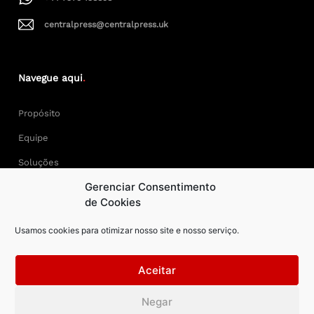
centralpress@centralpress.uk
Navegue aqui
.
Propósito
Equipe
Soluções
Gerenciar Consentimento
Cases
de Cookies
Usamos cookies para otimizar nosso site e nosso serviço.
Keep Calm and Central Press.
Aceitar
Central Press – todos os direitos reservados. Developer:
Negar
AAPEXDigital