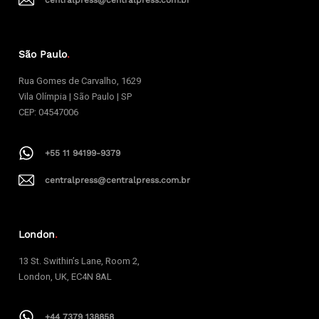
centralpress@centralpress.com.br
São Paulo
.
Rua Gomes de Carvalho, 1629
Vila Olímpia | São Paulo | SP
CEP: 04547006
+55 11 94199-9379
centralpress@centralpress.com.br
London
.
13 St. Swithin’s Lane, Room 2,
London, UK, EC4N 8AL
+44 7379 138858