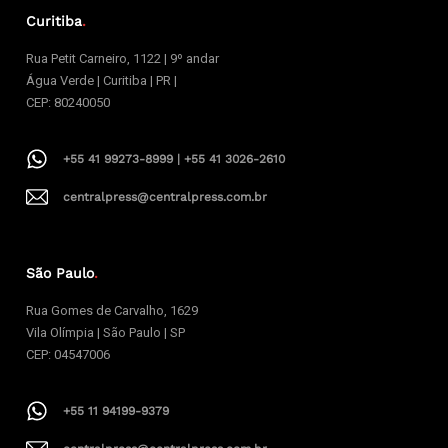
Curitiba
.
Rua Petit Carneiro, 1122 | 9º andar
Água Verde | Curitiba | PR |
CEP: 80240050
+55 41 99273-8999 | +55 41 3026-2610
centralpress@centralpress.com.br
São Paulo
.
Rua Gomes de Carvalho, 1629
Vila Olímpia | São Paulo | SP
CEP: 04547006
+55 11 94199-9379