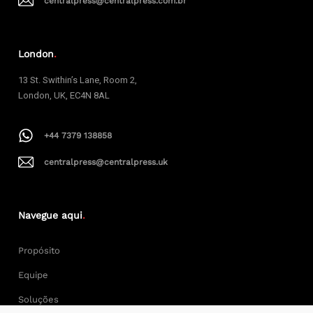
centralpress@centralpress.com.br
London
.
13 St. Swithin’s Lane, Room 2,
London, UK, EC4N 8AL
+44 7379 138858
centralpress@centralpress.uk
Navegue aqui
.
Propósito
Equipe
Soluções