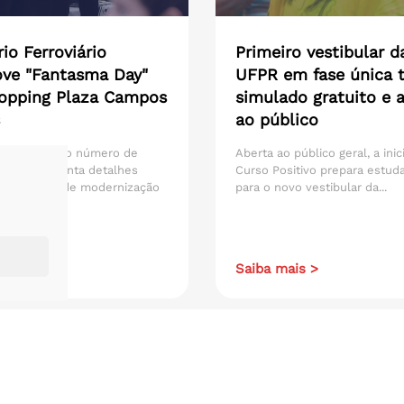
io Ferroviário
Primeiro vestibular d
ve "Fantasma Day"
UFPR em fase única t
opping Plaza Campos
simulado gratuito e 
ao público
sca ampliar o número de
Aberta ao público geral, a inic
os e apresenta detalhes
Curso Positivo prepara estud
 do projeto de modernização
para o novo vestibular da...
ais >
Saiba mais >
Todos