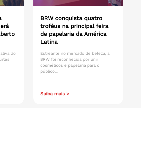
a
BRW conquista quatro
erá
troféus na principal feira
aberto
de papelaria da América
Latina
iativa do
Estreante no mercado de beleza, a
antes
BRW foi reconhecida por unir
cosméticos e papelaria para o
público...
Saiba mais >