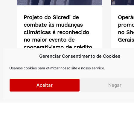
Projeto do Sicredi de
Operár
combate às mudanças
promo
climáticas é reconhecido
no Sh
no maior evento de
Gerais
cooperativismo de crédito
Ação bu
do mundo em 2026
Gerenciar Consentimento de Cookies
associad
inéditos
Durante a Conferência Mundial das
do...
Usamos cookies para otimizar nosso site e nosso serviço.
Cooperativas de Crédito, a Fundação
WOCCU firmou acordo para apoiar...
Aceitar
Negar
Saiba mais >
Saiba m