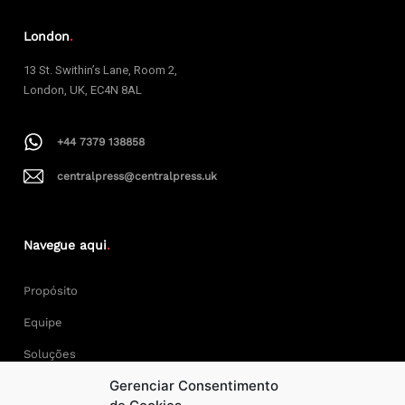
London
.
13 St. Swithin’s Lane, Room 2,
London, UK, EC4N 8AL
+44 7379 138858
centralpress@centralpress.uk
Navegue aqui
.
Propósito
Equipe
Soluções
Gerenciar Consentimento
Cases