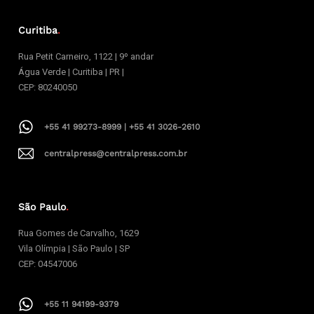
Curitiba
.
Rua Petit Carneiro, 1122 | 9º andar
Água Verde | Curitiba | PR |
CEP: 80240050
+55 41 99273-8999 | +55 41 3026-2610
centralpress@centralpress.com.br
São Paulo
.
Rua Gomes de Carvalho, 1629
Vila Olímpia | São Paulo | SP
CEP: 04547006
+55 11 94199-9379