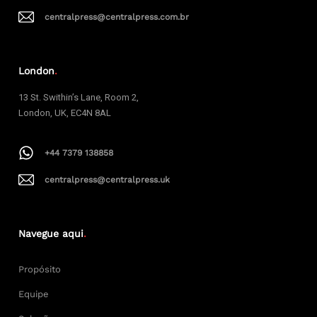
centralpress@centralpress.com.br
London
.
13 St. Swithin’s Lane, Room 2,
London, UK, EC4N 8AL
+44 7379 138858
centralpress@centralpress.uk
Navegue aqui
.
Propósito
Equipe