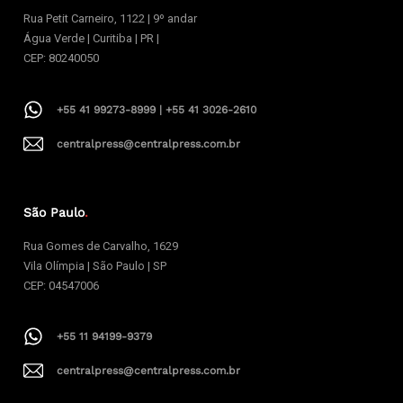
Rua Petit Carneiro, 1122 | 9º andar
Água Verde | Curitiba | PR |
CEP: 80240050
+55 41 99273-8999 | +55 41 3026-2610
centralpress@centralpress.com.br
São Paulo
.
Rua Gomes de Carvalho, 1629
Vila Olímpia | São Paulo | SP
CEP: 04547006
+55 11 94199-9379
centralpress@centralpress.com.br