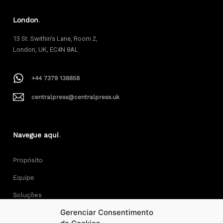
London
.
13 St. Swithin’s Lane, Room 2,
London, UK, EC4N 8AL
+44 7379 138858
centralpress@centralpress.uk
Navegue aqui
.
Propósito
Equipe
Soluções
Gerenciar Consentimento
Cases