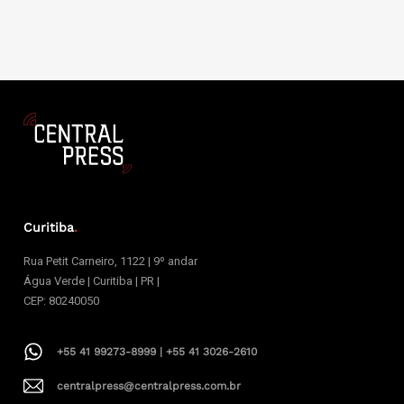
Curitiba
.
Rua Petit Carneiro, 1122 | 9º andar
Água Verde | Curitiba | PR |
CEP: 80240050
+55 41 99273-8999 | +55 41 3026-2610
centralpress@centralpress.com.br