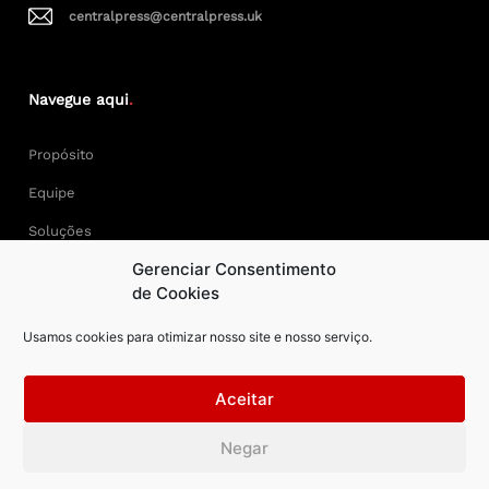
centralpress@centralpress.uk
Navegue aqui
.
Propósito
Equipe
Soluções
Gerenciar Consentimento
Cases
de Cookies
Usamos cookies para otimizar nosso site e nosso serviço.
Keep Calm and Central Press.
Aceitar
Central Press – todos os direitos reservados. Developer:
Negar
AAPEXDigital