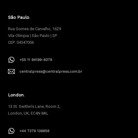
São Paulo
.
Rua Gomes de Carvalho, 1629
Vila Olímpia | São Paulo | SP
CEP: 04547006
+55 11 94199-9379
centralpress@centralpress.com.br
London
.
13 St. Swithin’s Lane, Room 2,
London, UK, EC4N 8AL
+44 7379 138858