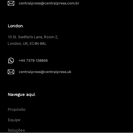
centralpress@centralpress.com.br
London
.
13 St. Swithin’s Lane, Room 2,
London, UK, EC4N 8AL
+44 7379 138858
centralpress@centralpress.uk
Navegue aqui
.
Propósito
Equipe
Soluções