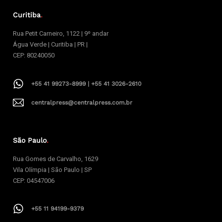
Curitiba
.
Rua Petit Carneiro, 1122 | 9º andar
Água Verde | Curitiba | PR |
CEP: 80240050
+55 41 99273-8999 | +55 41 3026-2610
centralpress@centralpress.com.br
São Paulo
.
Rua Gomes de Carvalho, 1629
Vila Olímpia | São Paulo | SP
CEP: 04547006
+55 11 94199-9379