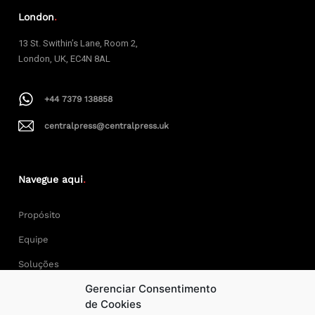
London
.
13 St. Swithin’s Lane, Room 2,
London, UK, EC4N 8AL
+44 7379 138858
centralpress@centralpress.uk
Navegue aqui
.
Propósito
Equipe
Soluções
Gerenciar Consentimento
Cases
de Cookies