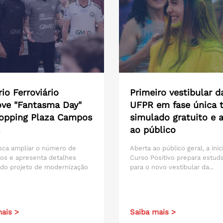
io Ferroviário
Primeiro vestibular d
ve "Fantasma Day"
UFPR em fase única t
opping Plaza Campos
simulado gratuito e 
ao público
sca ampliar o número de
Aberta ao público geral, a inic
os e apresenta detalhes
Curso Positivo prepara estud
 do projeto de modernização
para o novo vestibular da...
ais >
Saiba mais >