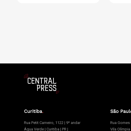
Curitiba
.
São Paul
Rua Petit Carneiro, 1122 | 9º andar
Rua Gomes d
Água Verde | Curitiba | PR |
Vila Olímpia