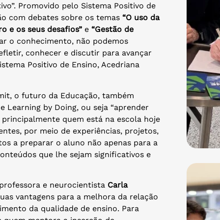
vo”. Promovido pelo Sistema Positivo de
gião com debates sobre os temas
“O uso da
ro e os seus desafios”
e
“Gestão de
diar o conhecimento, não podemos
letir, conhecer e discutir para avançar
istema Positivo de Ensino, Acedriana
it, o futuro da Educação, também
e Learning by Doing, ou seja “aprender
– principalmente quem está na escola hoje
entes, por meio de experiências, projetos,
ptos a preparar o aluno não apenas para a
onteúdos que lhe sejam significativos e
professora e neurocientista
Carla
uas vantagens para a melhora da relação
imento da qualidade de ensino. Para