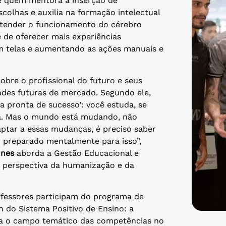
ele quem mentora a inserção de
colhas e auxilia na formação intelectual
 entender o funcionamento do cérebro
 de oferecer mais experiências
m telas e aumentando as ações manuais e
sobre o profissional do futuro e seus
ades futuras de mercado. Segundo ele,
 pronta de sucesso’: você estuda, se
ta. Mas o mundo está mudando, não
daptar a essas mudanças, é preciso saber
r preparado mentalmente para isso”,
unes
aborda a Gestão Educacional e
a perspectiva da humanização e da
ofessores participam do programa de
n do Sistema Positivo de Ensino: a
ra o campo temático das competências no