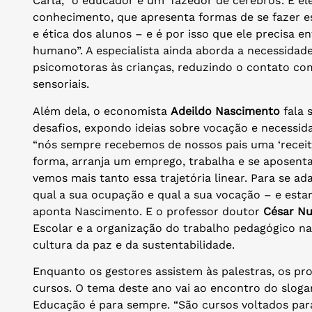
Carla, “o educador é um ‘fazedor de cérebros’. É 
conhecimento, que apresenta formas de se fazer es
e ética dos alunos – e é por isso que ele precisa
humano”. A especialista ainda aborda a necessidade
psicomotoras às crianças, reduzindo o contato co
sensoriais.
Além dela, o economista
Adeildo Nascimento
fala 
desafios, expondo ideias sobre vocação e necessid
“nós sempre recebemos de nossos pais uma ‘receita
forma, arranja um emprego, trabalha e se aposen
vemos mais tanto essa trajetória linear. Para se a
qual a sua ocupação e qual a sua vocação – e esta
aponta Nascimento. E o professor doutor
César N
Escolar e a organização do trabalho pedagógico n
cultura da paz e da sustentabilidade.
Enquanto os gestores assistem às palestras, os pr
cursos. O tema deste ano vai ao encontro do sloga
Educação é para sempre. “São cursos voltados pa