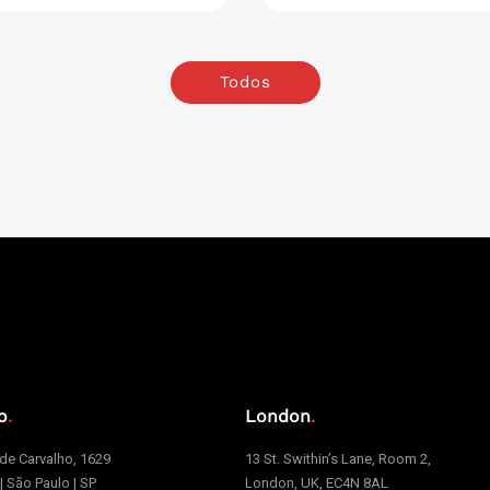
Todos
o
.
London
.
e Carvalho, 1629
13 St. Swithin’s Lane, Room 2,
 | São Paulo | SP
London, UK, EC4N 8AL