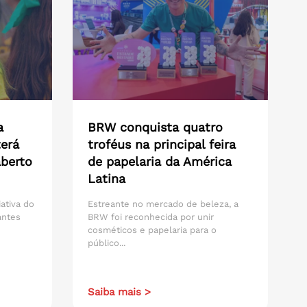
a
BRW conquista quatro
erá
troféus na principal feira
aberto
de papelaria da América
Latina
iativa do
Estreante no mercado de beleza, a
antes
BRW foi reconhecida por unir
cosméticos e papelaria para o
público...
Saiba mais >