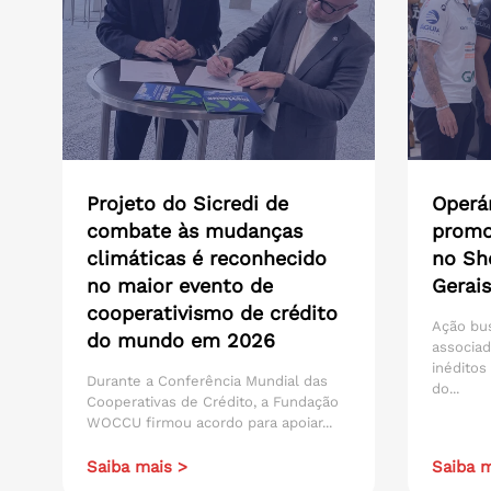
Projeto do Sicredi de
Operár
combate às mudanças
promo
climáticas é reconhecido
no Sh
no maior evento de
Gerais
cooperativismo de crédito
Ação bu
do mundo em 2026
associad
inéditos
Durante a Conferência Mundial das
do...
Cooperativas de Crédito, a Fundação
WOCCU firmou acordo para apoiar...
Saiba mais >
Saiba m