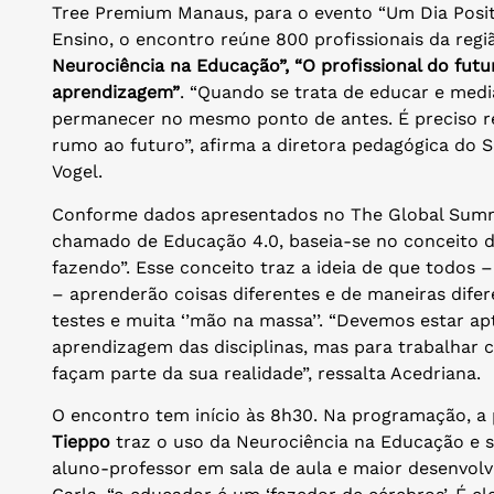
Tree Premium Manaus, para o evento “Um Dia Positi
Ensino, o encontro reúne 800 profissionais da re
Neurociência na Educação”, “O profissional do futu
aprendizagem”
. “Quando se trata de educar e me
permanecer no mesmo ponto de antes. É preciso ref
rumo ao futuro”, afirma a diretora pedagógica do S
Vogel.
Conforme dados apresentados no The Global Summ
chamado de Educação 4.0, baseia-se no conceito d
fazendo”. Esse conceito traz a ideia de que todos 
– aprenderão coisas diferentes e de maneiras difer
testes e muita ‘’mão na massa’’. “Devemos estar a
aprendizagem das disciplinas, mas para trabalhar c
façam parte da sua realidade”, ressalta Acedriana.
O encontro tem início às 8h30. Na programação, a 
Tieppo
traz o uso da Neurociência na Educação e s
aluno-professor em sala de aula e maior desenvolv