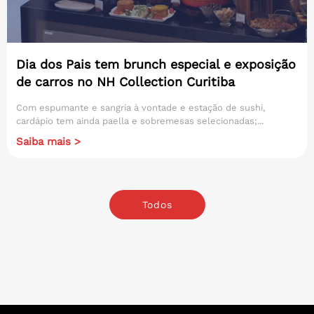
Dia dos Pais tem brunch especial e exposição
de carros no NH Collection Curitiba
Com espumante e sangria à vontade e estação de sushi,
cardápio tem ainda paella e sobremesas selecionadas;...
Saiba mais >
Todos