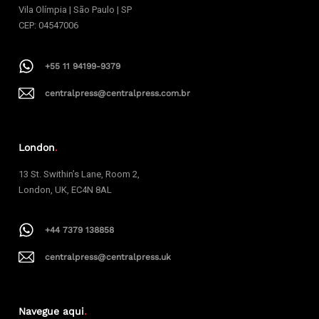
Vila Olímpia | São Paulo | SP
CEP: 04547006
+55 11 94199-9379
centralpress@centralpress.com.br
London
.
13 St. Swithin’s Lane, Room 2,
London, UK, EC4N 8AL
+44 7379 138858
centralpress@centralpress.uk
Navegue aqui
.