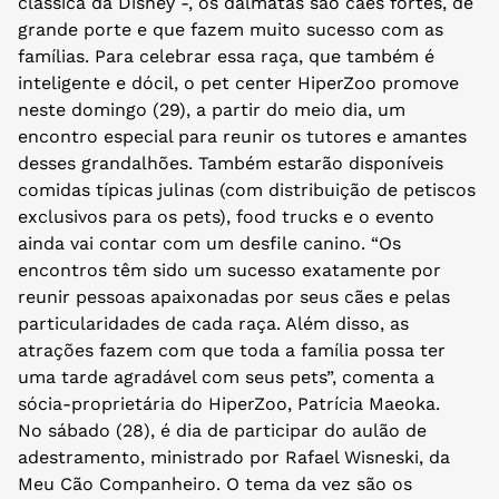
clássica da Disney -, os dálmatas são cães fortes, de
grande porte e que fazem muito sucesso com as
famílias. Para celebrar essa raça, que também é
inteligente e dócil, o pet center HiperZoo promove
neste domingo (29), a partir do meio dia, um
encontro especial para reunir os tutores e amantes
desses grandalhões. Também estarão disponíveis
comidas típicas julinas (com distribuição de petiscos
exclusivos para os pets), food trucks e o evento
ainda vai contar com um desfile canino. “Os
encontros têm sido um sucesso exatamente por
reunir pessoas apaixonadas por seus cães e pelas
particularidades de cada raça. Além disso, as
atrações fazem com que toda a família possa ter
uma tarde agradável com seus pets”, comenta a
sócia-proprietária do HiperZoo, Patrícia Maeoka.
No sábado (28), é dia de participar do aulão de
adestramento, ministrado por Rafael Wisneski, da
Meu Cão Companheiro. O tema da vez são os