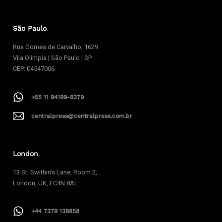
São Paulo
.
Rua Gomes de Carvalho, 1629
Vila Olímpia | São Paulo | SP
CEP: 04547006
+55 11 94199-9379
centralpress@centralpress.com.br
London
.
13 St. Swithin’s Lane, Room 2,
London, UK, EC4N 8AL
+44 7379 138858