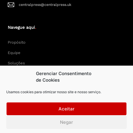
centralpress@centralpress.uk
Navegue aqui
.
Propósito
Equipe
Soluções
Gerenciar Consentimento
Cases
de Cookies
Usamos cookies para otimizar nosso site e nosso serviço.
Keep Calm and Central Press.
Aceitar
Central Press – todos os direitos reservados. Developer:
Negar
AAPEXDigital