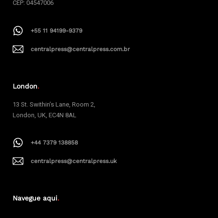
CEP: 04547006
+55 11 94199-9379
centralpress@centralpress.com.br
London
.
13 St. Swithin’s Lane, Room 2,
London, UK, EC4N 8AL
+44 7379 138858
centralpress@centralpress.uk
Navegue aqui
.