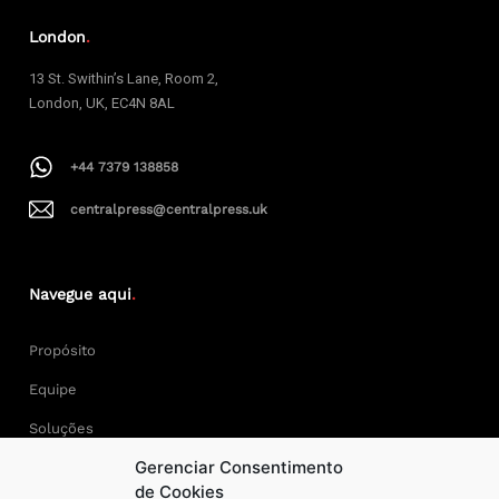
London
.
13 St. Swithin’s Lane, Room 2,
London, UK, EC4N 8AL
+44 7379 138858
centralpress@centralpress.uk
Navegue aqui
.
Propósito
Equipe
Soluções
Gerenciar Consentimento
Cases
de Cookies