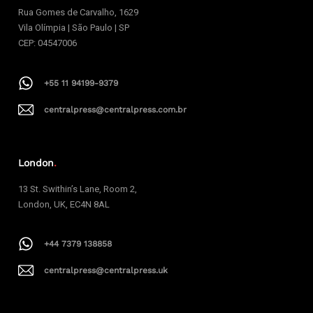
Rua Gomes de Carvalho, 1629
Vila Olímpia | São Paulo | SP
CEP: 04547006
+55 11 94199-9379
centralpress@centralpress.com.br
London
.
13 St. Swithin’s Lane, Room 2,
London, UK, EC4N 8AL
+44 7379 138858
centralpress@centralpress.uk