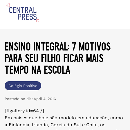
ensino integral: 7 motivos
para seu filho ficar mais
tempo na escola
Colégio Positivo
Postado no dia:
April 4, 2016
[flgallery id=64 /]
Em países que hoje são modelo em educação, como
a Finlândia, Irlanda, Coreia do Sul e Chile, os