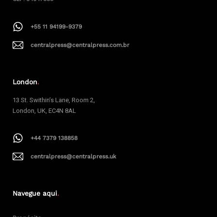
+55 11 94199-9379
centralpress@centralpress.com.br
London
.
13 St. Swithin’s Lane, Room 2,
London, UK, EC4N 8AL
+44 7379 138858
centralpress@centralpress.uk
Navegue aqui
.