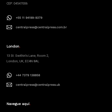
CEP: 04547006
+55 11 94199-9379
centralpress@centralpress.com.br
London
.
13 St. Swithin’s Lane, Room 2,
London, UK, EC4N 8AL
+44 7379 138858
centralpress@centralpress.uk
Navegue aqui
.