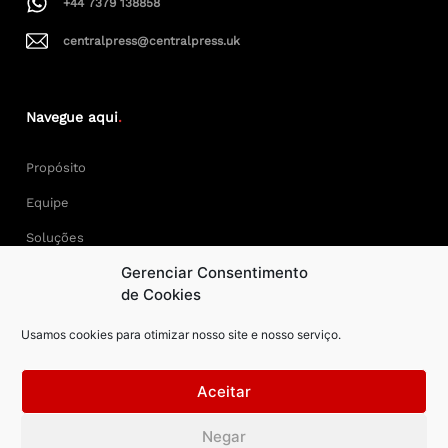
+44 7379 138858
centralpress@centralpress.uk
Navegue aqui
.
Propósito
Equipe
Soluções
Gerenciar Consentimento
Cases
de Cookies
Usamos cookies para otimizar nosso site e nosso serviço.
Keep Calm and Central Press.
Aceitar
Central Press – todos os direitos reservados. Developer:
Negar
AAPEXDigital