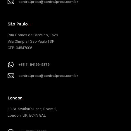
centralpress@centralpress.com.br
São Paulo
.
Rua Gomes de Carvalho, 1629
Vila Olímpia | São Paulo | SP
CEP: 04547006
+55 11 94199-9379
centralpress@centralpress.com.br
London
.
13 St. Swithin’s Lane, Room 2,
London, UK, EC4N 8AL