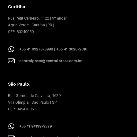
Curitiba
.
Rua Petit Carneiro, 1122 | 9º andar
Água Verde | Curitiba | PR |
CEP: 80240050
+55 41 99273-8999 | +55 41 3026-2610
centralpress@centralpress.com.br
São Paulo
.
Rua Gomes de Carvalho, 1629
Vila Olímpia | São Paulo | SP
CEP: 04547006
+55 11 94199-9379