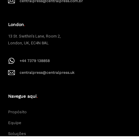
centralpress@centralpress.com.br
London
.
13 St. Swithin’s Lane, Room 2,
London, UK, EC4N 8AL
+44 7379 138858
centralpress@centralpress.uk
Navegue aqui
.
Propósito
Equipe
Soluções