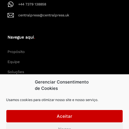
+44 7379 138858
centralpress@centralpress.uk
Navegue aqui
.
Propósito
Equipe
Soluções
Gerenciar Consentimento
Cases
de Cookies
Usamos cookies para otimizar nosso site e nosso serviço.
Keep Calm and Central Press.
Aceitar
Central Press – todos os direitos reservados. Developer: