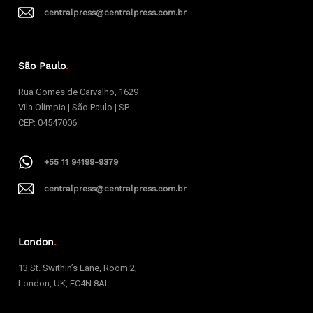
centralpress@centralpress.com.br
São Paulo
.
Rua Gomes de Carvalho, 1629
Vila Olímpia | São Paulo | SP
CEP: 04547006
+55 11 94199-9379
centralpress@centralpress.com.br
London
.
13 St. Swithin’s Lane, Room 2,
London, UK, EC4N 8AL