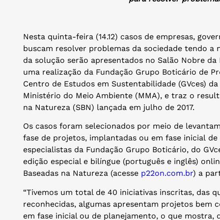
Nesta quinta-feira (14.12) casos de empresas, gover
buscam resolver problemas da sociedade tendo a 
da solução serão apresentados no Salão Nobre da 
uma realização da Fundação Grupo Boticário de Pr
Centro de Estudos em Sustentabilidade (GVces) da
Ministério do Meio Ambiente (MMA), e traz o resu
na Natureza (SBN) lançada em julho de 2017.
Os casos foram selecionados por meio de levantame
fase de projetos, implantadas ou em fase inicial d
especialistas da Fundação Grupo Boticário, do GV
edição especial e bilíngue (português e inglês) onl
Baseadas na Natureza (acesse
p22on.com.br
) a par
“Tivemos um total de 40 iniciativas inscritas, das 
reconhecidas, algumas apresentam projetos bem co
em fase inicial ou de planejamento, o que mostra, d