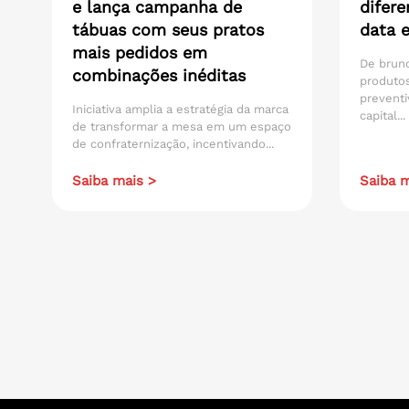
e lança campanha de
difere
tábuas com seus pratos
data 
mais pedidos em
De brunc
combinações inéditas
produtos
preventi
Iniciativa amplia a estratégia da marca
capital...
de transformar a mesa em um espaço
de confraternização, incentivando...
Saiba mais >
Saiba m