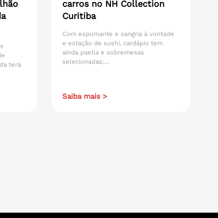
lhão
carros no NH Collection
da
Curitiba
Com espumante e sangria à vontade
e estação de sushi, cardápio tem
os
ainda paella e sobremesas
de
selecionadas;...
da terá
Saiba mais >