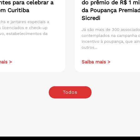
ntes para celebrar a
do prêmio de R$ 1 mi
em Curitiba
da Poupança Premia
Sicredi
hs e jantares especiais a
 licenciados e check-up
Já são mais de 300 associad
vo, estabelecimentos da
contemplados na campanha 
incentivo à poupança, que ain
outros...
ais >
Saiba mais >
Todos