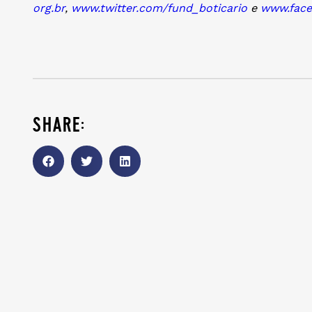
org.br
,
www.twitter.com/fund_boticario
e
www.fac
share: