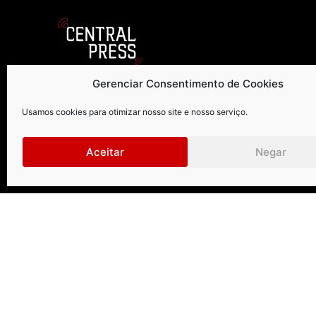
Gerenciar Consentimento de Cookies
Curitiba
.
São Paul
Usamos cookies para otimizar nosso site e nosso serviço.
Rua Petit Carneiro, 1122 | 9º andar
Rua Gomes d
Aceitar
Negar
Água Verde | Curitiba | PR |
Vila Olímpia
CEP: 80240050
CEP: 04547
+55 41 99273-8999 | +55 41 3026-2610
+55 1
centralpress@centralpress.com.br
centr
Central Press – todos os direitos reservados. Developer: 