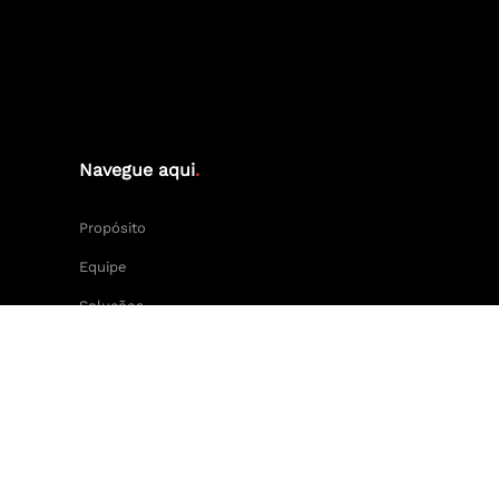
Navegue aqui
.
Propósito
Equipe
Soluções
Cases
Keep Calm and Central Press.