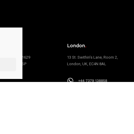
o
.
London
.
e Carvalho, 1629
13 St. Swithin’s Lane, Room 2,
 | São Paulo | SP
London, UK, EC4N 8AL
006
+44 7379 138858
1 94199-9379
centralpress@centralpress.uk
alpress@centralpress.com.br
AAPEXDigital