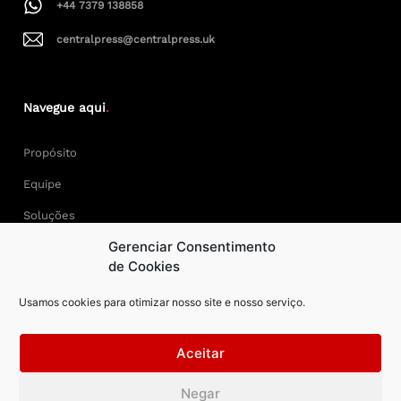
+44 7379 138858
centralpress@centralpress.uk
Navegue aqui
.
Propósito
Equipe
Soluções
Gerenciar Consentimento
Cases
de Cookies
Usamos cookies para otimizar nosso site e nosso serviço.
Keep Calm and Central Press.
Aceitar
Central Press – todos os direitos reservados. Developer:
Negar
AAPEXDigital