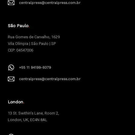
centralpress@centralpress.com.br
São Paulo
.
Rua Gomes de Carvalho, 1629
Vila Olímpia | São Paulo | SP
CEP: 04547006
+55 11 94199-9379
centralpress@centralpress.com.br
London
.
13 St. Swithin’s Lane, Room 2,
London, UK, EC4N 8AL