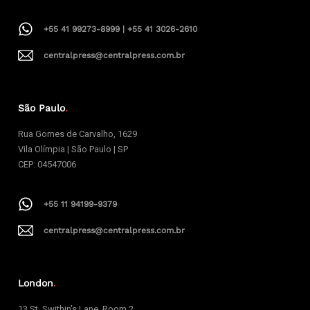
+55 41 99273-8999 | +55 41 3026-2610
centralpress@centralpress.com.br
São Paulo
.
Rua Gomes de Carvalho, 1629
Vila Olímpia | São Paulo | SP
CEP: 04547006
+55 11 94199-9379
centralpress@centralpress.com.br
London
.
13 St. Swithin’s Lane, Room 2,