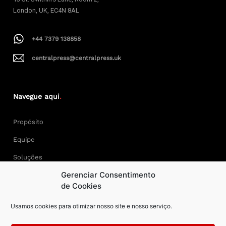
London, UK, EC4N 8AL
+44 7379 138858
centralpress@centralpress.uk
Navegue aqui
.
Propósito
Equipe
Soluções
Gerenciar Consentimento
Cases
de Cookies
Usamos cookies para otimizar nosso site e nosso serviço.
Keep Calm and Central Press.