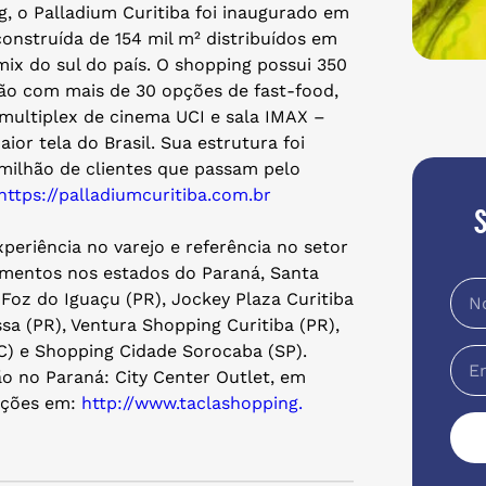
 o Palladium Curitiba foi inaugurado em
onstruída de 154 mil m² distribuídos em
ix do sul do país. O shopping possui 350
ação com mais de 30 opções de fast-food,
 multiplex de cinema UCI e sala IMAX –
or tela do Brasil. Sua estrutura foi
 milhão de clientes que passam pelo
https://palladiumcuritiba.
com.br
eriência no varejo e referência no setor
imentos nos estados do Paraná, Santa
 Foz do Iguaçu (PR), Jockey Plaza Curitiba
sa (PR), Ventura Shopping Curitiba (PR),
SC) e Shopping Cidade Sorocaba (SP).
o no Paraná: City Center Outlet, em
ações em:
http://www.taclashopping.