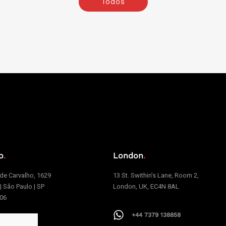
Todos
o
.
London
.
e Carvalho, 1629
13 St. Swithin’s Lane, Room 2,
 | São Paulo | SP
London, UK, EC4N 8AL
006
+44 7379 138858