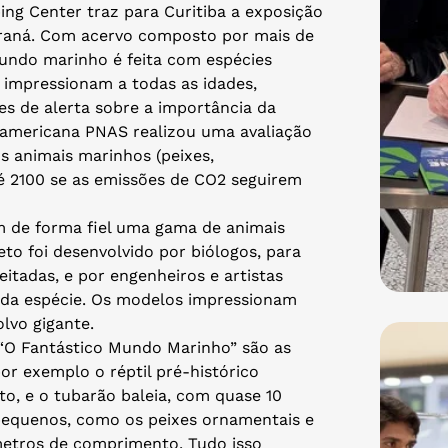
ing Center traz para Curitiba a exposição
araná. Com acervo composto por mais de
undo marinho é feita com espécies
e impressionam a todas as idades,
s de alerta sobre a importância da
 americana PNAS realizou uma avaliação
s animais marinhos (peixes,
é 2100 se as emissões de CO2 seguirem
 de forma fiel uma gama de animais
to foi desenvolvido por biólogos, para
itadas, e por engenheiros e artistas
ada espécie. Os modelos impressionam
olvo gigante.
“O Fantástico Mundo Marinho” são as
r exemplo o réptil pré-histórico
, e o tubarão baleia, com quase 10
pequenos, como os peixes ornamentais e
 metros de comprimento. Tudo isso