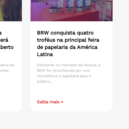
a
BRW conquista quatro
erá
troféus na principal feira
aberto
de papelaria da América
Latina
iativa do
Estreante no mercado de beleza, a
antes
BRW foi reconhecida por unir
cosméticos e papelaria para o
público...
Saiba mais >