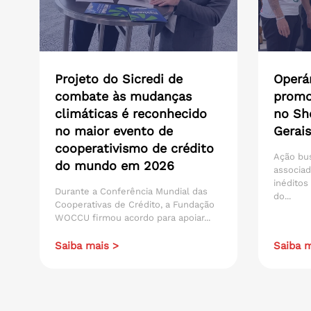
Projeto do Sicredi de
Operár
combate às mudanças
promo
climáticas é reconhecido
no Sh
no maior evento de
Gerais
cooperativismo de crédito
Ação bu
do mundo em 2026
associad
inéditos
Durante a Conferência Mundial das
do...
Cooperativas de Crédito, a Fundação
WOCCU firmou acordo para apoiar...
Saiba mais >
Saiba m