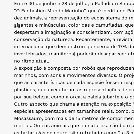
Entre 30 de junho e 28 de julho, o Palladium Shopp
“O Fantástico Mundo Marinho”, que é inédita no P
dez animais, a representação do ecossistema do m
gigantes e minúsculas, coloridas e camufladas, qu
despertam a imaginação e conscientizam, com açõe
conservação da natureza. Recentemente, a revista
internacional que demonstrou que cerca de 17% do
invertebrados, mamíferos) poderão desaparecer at
no ritmo atual.
A exposição é composta por robôs que reproduzem
marinhos, com sons e movimentos diversos. O proje
que as características de cada espécie fossem respe
plásticos, que executaram as representações de c
por sua beleza, como a orca, a baleia jubarte e o p
Outro aspecto que chama a atenção na exposição 
espécies apresentadas em tamanhos reais, como, po
Mosassauro, com mais de 15 metros de comprimento
metros. Outros animais que na natureza são bem 
as tartarugas de couro, são retratados com 2 a 3