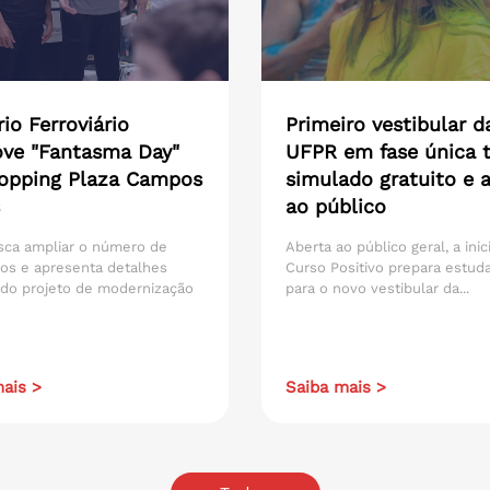
io Ferroviário
Primeiro vestibular d
ve "Fantasma Day"
UFPR em fase única t
opping Plaza Campos
simulado gratuito e 
ao público
sca ampliar o número de
Aberta ao público geral, a inic
os e apresenta detalhes
Curso Positivo prepara estud
 do projeto de modernização
para o novo vestibular da...
ais >
Saiba mais >