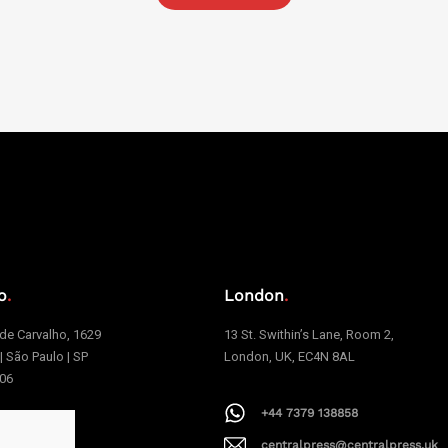
o
.
London
.
e Carvalho, 1629
13 St. Swithin’s Lane, Room 2,
 | São Paulo | SP
London, UK, EC4N 8AL
006
+44 7379 138858
1 94199-9379
centralpress@centralpress.uk