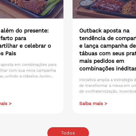
 além do presente:
Outback aposta na
farto para
tendência de compart
tilhar e celebrar o
e lança campanha de
s Pais
tábuas com seus pra
mais pedidos em
 aposta em combinações para
combinações inédita
ilhar com sua nova campanha
s, unindo a clássica Junior...
Iniciativa amplia a estratégia
de transformar a mesa em u
de confraternização, incentiva
ais >
Saiba mais >
Todos