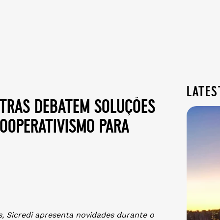
lates
stras debatem soluções
cooperativismo para
ís, Sicredi apresenta novidades durante o