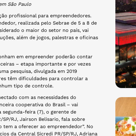
 em São Paulo
ação profissional para empreendedores.
dedor, realizada pelo Sebrae de 5 a 8 de
iderado o maior do setor no país, vai
ções, além de jogos, palestras e oficinas
sonham em empreender poderão contar
ceiras – etapa importante e por vezes
ma pesquisa, divulgada em 2019
s têm dificuldades para controlar a
nhum tipo de controle.
onectado com as necessidades do
nceira cooperativa do Brasil – vai
a segunda-feira (7), o gerente de
SP/RJ, Jairson Belisario, fala sobre
o tem a oferecer ao empreendedor”. No
ios da Central Sicredi PR/SP/RJ, Adriana