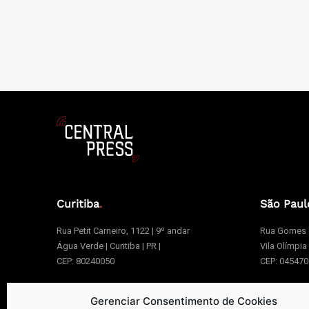
Curitiba
.
São Paul
Rua Petit Carneiro, 1122 | 9º andar
Rua Gomes d
Água Verde | Curitiba | PR |
Vila Olímpia
CEP: 80240050
CEP: 04547
Gerenciar Consentimento de Cookies
+55 41 99273-8999 | +55 41 3026-2610
+55 1