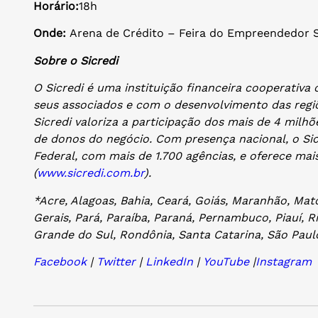
Horário:
18h
Onde:
Arena de Crédito – Feira do Empreendedor 
Sobre o Sicredi
O Sicredi é uma instituição financeira cooperati
seus associados e com o desenvolvimento das regi
Sicredi valoriza a participação dos mais de 4 milh
de donos do negócio. Com presença nacional, o Sic
Federal, com mais de 1.700 agências, e oferece mai
(
www.sicredi.com.br
).
*Acre, Alagoas, Bahia, Ceará, Goiás, Maranhão, Ma
Gerais, Pará, Paraíba, Paraná, Pernambuco, Piauí, R
Grande do Sul, Rondônia, Santa Catarina, São Paulo
Facebook
|
Twitter
|
LinkedIn
|
YouTube
|
Instagram