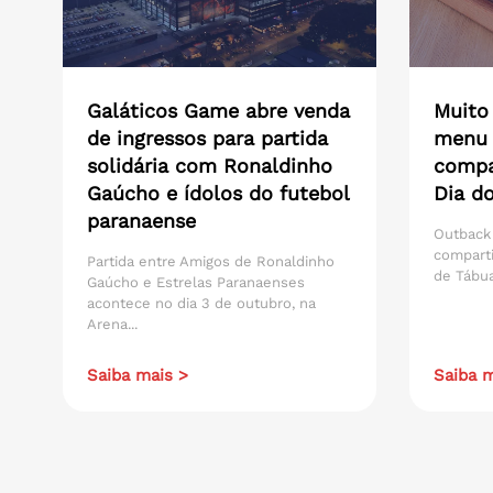
Galáticos Game abre venda
Muito
de ingressos para partida
menu 
solidária com Ronaldinho
compar
Gaúcho e ídolos do futebol
Dia do
paranaense
Outback
compart
Partida entre Amigos de Ronaldinho
de Tábua
Gaúcho e Estrelas Paranaenses
acontece no dia 3 de outubro, na
Arena...
Saiba mais >
Saiba m