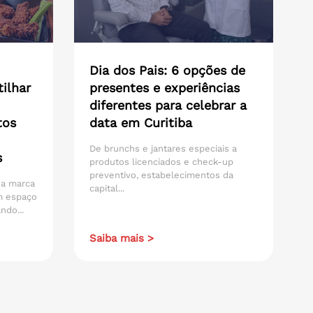
Dia dos Pais: 6 opções de
ilhar
presentes e experiências
diferentes para celebrar a
tos
data em Curitiba
De brunchs e jantares especiais a
s
produtos licenciados e check-up
preventivo, estabelecimentos da
 da marca
capital...
m espaço
ndo...
Saiba mais >