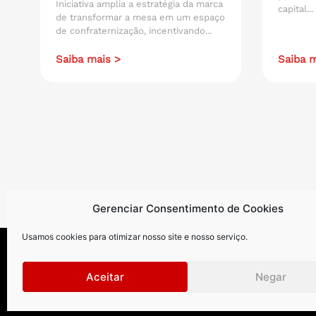
Iniciativa amplia a estratégia da marca
capital...
de transformar a mesa em um espaço
de confraternização, incentivando...
Saiba mais >
Saiba m
Gerenciar Consentimento de Cookies
Usamos cookies para otimizar nosso site e nosso serviço.
Aceitar
Negar