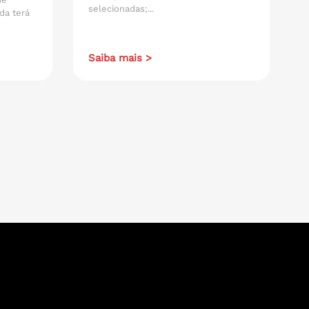
selecionadas;...
da terá
Saiba mais >