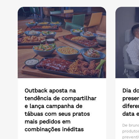
Outback aposta na
Dia do
tendência de compartilhar
presen
e lança campanha de
difere
tábuas com seus pratos
data 
mais pedidos em
De brunc
combinações inéditas
produtos
preventi