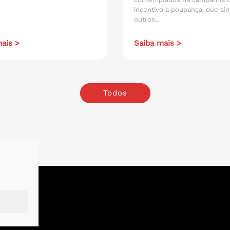
incentivo à poupança, que ain
outros...
ais >
Saiba mais >
Todos