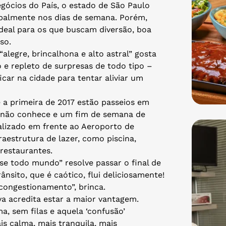
gócios do País, o estado de São Paulo
ipalmente nos dias de semana. Porém,
ideal para os que buscam diversão, boa
so.
“alegre, brincalhona e alto astral” gosta
 e repleto de surpresas de todo tipo –
icar na cidade para tentar aliviar um
 a primeira de 2017 estão passeios em
da não conhece e um fim de semana de
alizado em frente ao Aeroporto de
estrutura de lazer, como piscina,
 restaurantes.
se todo mundo” resolve passar o final de
rânsito, que é caótico, flui deliciosamente!
congestionamento”, brinca.
va acredita estar a maior vantagem.
, sem filas e aquela ‘confusão’
is calma, mais tranquila, mais