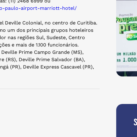
as: (11) 2468 6999 ou
ao-paulo-
airport-marriott-hotel/
 Deville Colonial, no centro de Curitiba.
o um dos principais grupos hoteleiros
or nas regiões Sul, Sudeste, Centro
ões e mais de 1.100 funcionários.
), Deville Prime Campo Grande (MS),
re (RS), Deville Prime Salvador (BA),
ingá (PR), Deville Express Cascavel (PR),