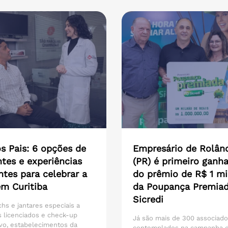
s Pais: 6 opções de
Empresário de Rolân
tes e experiências
(PR) é primeiro ganh
ntes para celebrar a
do prêmio de R$ 1 mi
em Curitiba
da Poupança Premia
Sicredi
hs e jantares especiais a
 licenciados e check-up
Já são mais de 300 associad
vo, estabelecimentos da
contemplados na campanha 