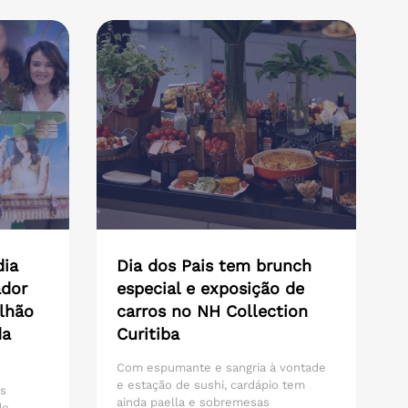
dia
Dia dos Pais tem brunch
ador
especial e exposição de
lhão
carros no NH Collection
da
Curitiba
Com espumante e sangria à vontade
e estação de sushi, cardápio tem
os
ainda paella e sobremesas
de