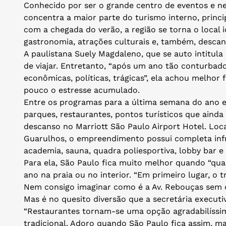
Conhecido por ser o grande centro de eventos e ne
concentra a maior parte do turismo interno, princ
com a chegada do verão, a região se torna o local 
gastronomia, atrações culturais e, também, descan
A paulistana Suely Magdaleno, que se auto intitula 
de viajar. Entretanto, “após um ano tão conturbado
econômicas, políticas, trágicas”, ela achou melhor f
pouco o estresse acumulado.
Entre os programas para a última semana do ano e
parques, restaurantes, pontos turísticos que ain
descanso no Marriott São Paulo Airport Hotel. Loc
Guarulhos, o empreendimento possui completa infra
academia, sauna, quadra poliesportiva, lobby bar e
Para ela, São Paulo fica muito melhor quando “qua
ano na praia ou no interior. “Em primeiro lugar, o t
Nem consigo imaginar como é a Av. Rebouças sem 
Mas é no quesito diversão que a secretária executi
“Restaurantes tornam-se uma opção agradabilíssima
tradicional. Adoro quando São Paulo fica assim, ma