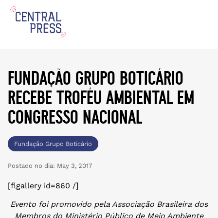
fundação grupo boticário
recebe troféu ambiental em
congresso nacional
Fundação Grupo Boticário
Postado no dia:
May 3, 2017
[flgallery id=860 /]
Evento foi promovido pela Associação Brasileira dos
Membros do Ministério Público de Meio Ambiente