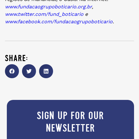
www.fundacaogrupoboticario.
org.br
,
www.twitter.com/fund_boticario
e
www.facebook.com/
fundacaogrupoboticario
.
share:
sign up for our
newsletter