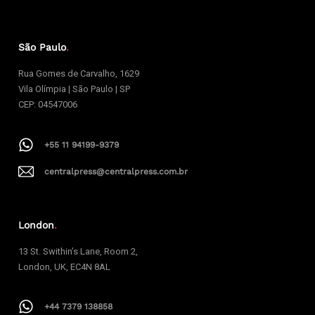
São Paulo
.
Rua Gomes de Carvalho, 1629
Vila Olímpia | São Paulo | SP
CEP: 04547006
+55 11 94199-9379
centralpress@centralpress.com.br
London
.
13 St. Swithin’s Lane, Room 2,
London, UK, EC4N 8AL
+44 7379 138858