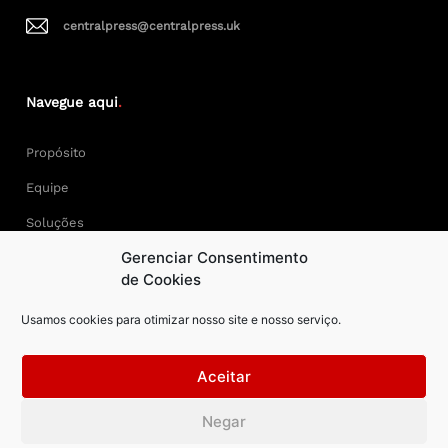
centralpress@centralpress.uk
Navegue aqui
.
Propósito
Equipe
Soluções
Gerenciar Consentimento
Cases
de Cookies
Usamos cookies para otimizar nosso site e nosso serviço.
Keep Calm and Central Press.
Aceitar
Central Press – todos os direitos reservados. Developer:
Negar
AAPEXDigital