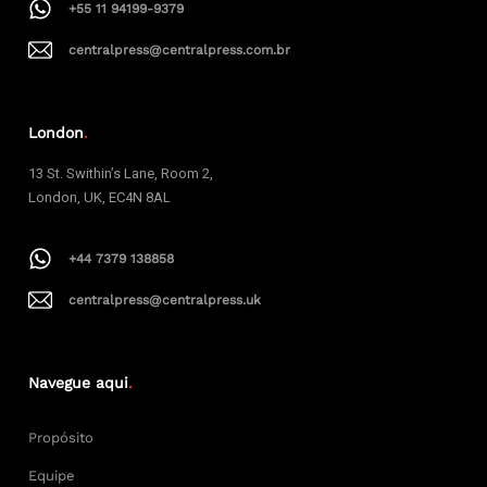
+55 11 94199-9379
centralpress@centralpress.com.br
London
.
13 St. Swithin’s Lane, Room 2,
London, UK, EC4N 8AL
+44 7379 138858
centralpress@centralpress.uk
Navegue aqui
.
Propósito
Equipe