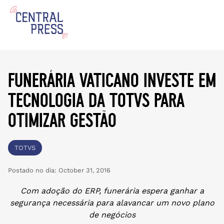
funerária vaticano investe em
tecnologia da totvs para
otimizar gestão
TOTVS
Postado no dia:
October 31, 2016
Com adoção do ERP, funerária espera ganhar a
segurança necessária para alavancar um novo plano
de negócios