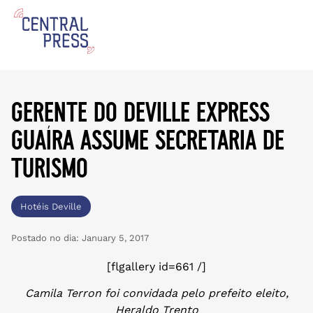
gerente do deville express
guaíra assume secretaria de
turismo
Hotéis Deville
Postado no dia:
January 5, 2017
[flgallery id=661 /]
Camila Terron foi convidada pelo prefeito eleito,
Heraldo Trento