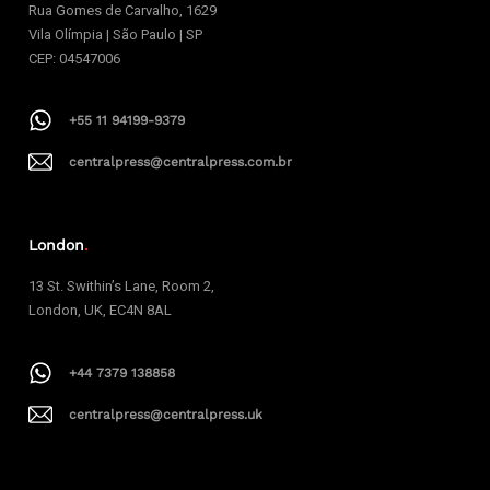
Rua Gomes de Carvalho, 1629
Vila Olímpia | São Paulo | SP
CEP: 04547006
+55 11 94199-9379
centralpress@centralpress.com.br
London
.
13 St. Swithin’s Lane, Room 2,
London, UK, EC4N 8AL
+44 7379 138858
centralpress@centralpress.uk