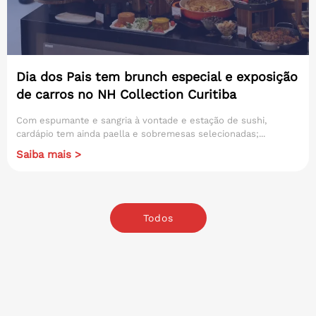
Dia dos Pais tem brunch especial e exposição
de carros no NH Collection Curitiba
Com espumante e sangria à vontade e estação de sushi,
cardápio tem ainda paella e sobremesas selecionadas;...
Saiba mais >
Todos