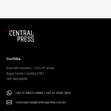
Curitiba
.
Rua Petit Carneiro, 1122 | 9º andar
Água Verde | Curitiba | PR |
CEP: 80240050
+55 41 99273-8999 | +55 41 3026-2610
centralpress@centralpress.com.br