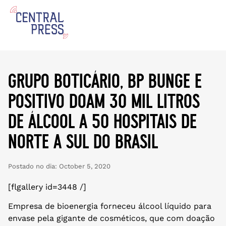
grupo boticário, bp bunge e
positivo doam 30 mil litros
de álcool a 50 hospitais de
norte a sul do brasil
Postado no dia:
October 5, 2020
[flgallery id=3448 /]
Empresa de bioenergia forneceu álcool líquido para
envase pela gigante de cosméticos, que com doação