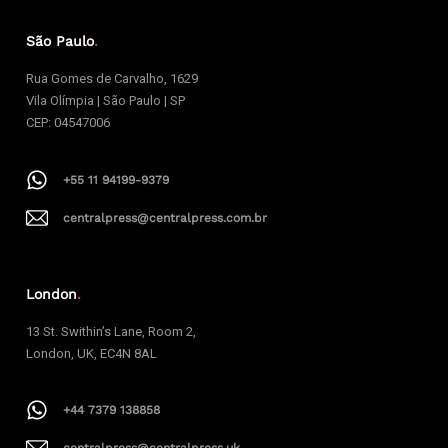
São Paulo
.
Rua Gomes de Carvalho, 1629
Vila Olímpia | São Paulo | SP
CEP: 04547006
+55 11 94199-9379
centralpress@centralpress.com.br
London
.
13 St. Swithin’s Lane, Room 2,
London, UK, EC4N 8AL
+44 7379 138858