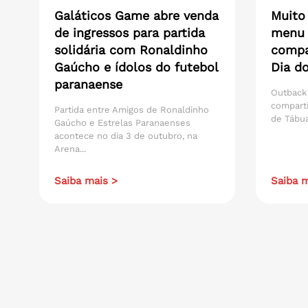
Galáticos Game abre venda
Muito
de ingressos para partida
menu 
solidária com Ronaldinho
compar
Gaúcho e ídolos do futebol
Dia do
paranaense
Outback
compart
Partida entre Amigos de Ronaldinho
de Tábua
Gaúcho e Estrelas Paranaenses
acontece no dia 3 de outubro, na
Arena...
Saiba mais >
Saiba m