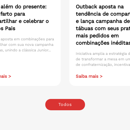
 além do presente:
Outback aposta na
farto para
tendência de compart
tilhar e celebrar o
e lança campanha de
s Pais
tábuas com seus pra
mais pedidos em
 aposta em combinações para
combinações inédita
ilhar com sua nova campanha
s, unindo a clássica Junior...
Iniciativa amplia a estratégia
de transformar a mesa em u
de confraternização, incentiva
ais >
Saiba mais >
Todos