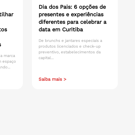
Dia dos Pais: 6 opções de
ilhar
presentes e experiências
diferentes para celebrar a
tos
data em Curitiba
De brunchs e jantares especiais a
s
produtos licenciados e check-up
preventivo, estabelecimentos da
 da marca
capital...
m espaço
ndo...
Saiba mais >